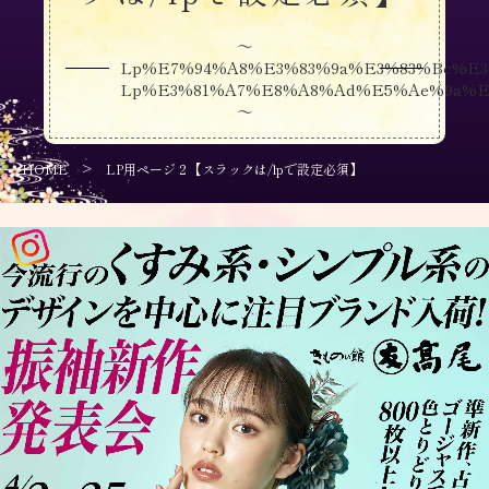
～
Lp%e7%94%a8%e3%83%9a%e3%83%bc%e3
Lp%e3%81%a7%e8%a8%ad%e5%ae%9a%e
～
>
HOME
LP用ページ２【スラックは/lpで設定必須】