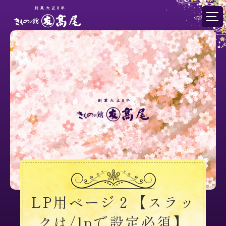
LP用ページ２【スラッ
クは/lpで設定必須】