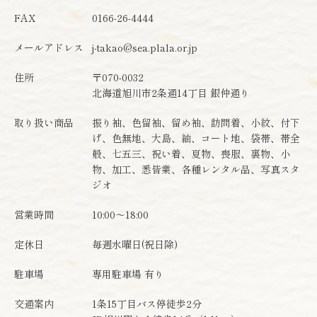
FAX
0166-26-4444
メールアドレス
j-takao@sea.plala.or.jp
住所
〒070-0032
北海道旭川市2条通14丁目 銀仲通り
取り扱い商品
振り袖、色留袖、留め袖、訪問着、小紋、付下
げ、色無地、大島、紬、コート地、袋帯、帯全
般、七五三、祝い着、夏物、喪服、裏物、小
物、加工、悉皆業、各種レンタル品、写真スタ
ジオ
営業時間
10:00～18:00
定休日
毎週水曜日(祝日除)
駐車場
専用駐車場 有り
交通案内
1条15丁目バス停徒歩2分