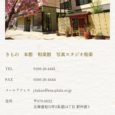
きもの 本館 和楽館 写真スタジオ和楽
TEL
0166-26-4441
FAX
0166-26-4444
メールアドレス
j-takao@sea.plala.or.jp
住所
〒070-0032
北海道旭川市2条通14丁目 銀仲通り