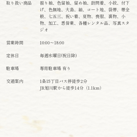
取り扱い商品
振り袖、色留袖、留め袖、訪問着、小紋、付下
げ、色無地、大島、紬、コート地、袋帯、帯全
般、七五三、祝い着、夏物、喪服、裏物、小
物、加工、悉皆業、各種レンタル品、写真スタ
ジオ
営業時間
10:00～18:00
定休日
毎週水曜日(祝日除)
駐車場
専用駐車場 有り
交通案内
1条15丁目バス停徒歩2分
JR旭川駅から徒歩14分（1.1km）