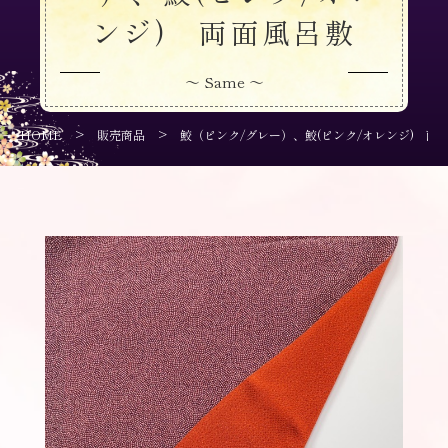
ンジ) 両面風呂敷
～ Same ～
>
>
HOME
販売商品
鮫（ピンク/グレー）、鮫(ピンク/オレンジ) 両