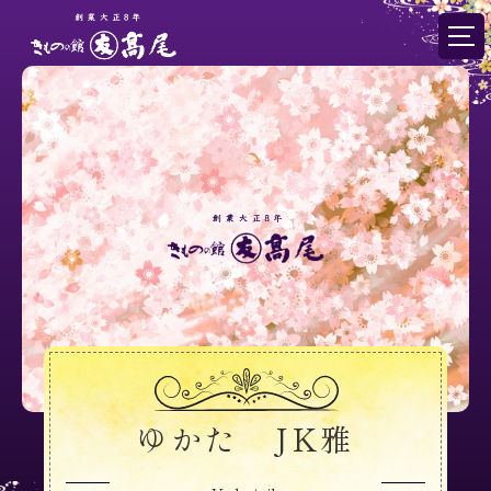
ゆかた JK雅