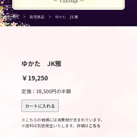
～ Yukatajk ～
>
>
HOME
販売商品
ゆかた JK雅
ゆかた JK雅
￥19,250
定価：38,500円の半額
※こちらの価格には消費税が含まれています。
※送料は別途発生いたします。詳細は
こちら