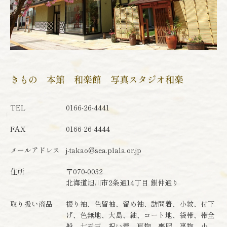
きもの 本館 和楽館 写真スタジオ和楽
TEL
0166-26-4441
FAX
0166-26-4444
メールアドレス
j-takao@sea.plala.or.jp
住所
〒070-0032
北海道旭川市2条通14丁目 銀仲通り
取り扱い商品
振り袖、色留袖、留め袖、訪問着、小紋、付下
げ、色無地、大島、紬、コート地、袋帯、帯全
般、七五三、祝い着、夏物、喪服、裏物、小