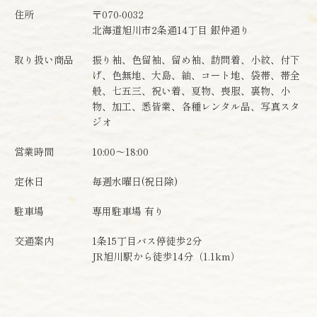
住所
〒070-0032
北海道旭川市2条通14丁目 銀仲通り
取り扱い商品
振り袖、色留袖、留め袖、訪問着、小紋、付下
げ、色無地、大島、紬、コート地、袋帯、帯全
般、七五三、祝い着、夏物、喪服、裏物、小
物、加工、悉皆業、各種レンタル品、写真スタ
ジオ
営業時間
10:00～18:00
定休日
毎週水曜日(祝日除)
駐車場
専用駐車場 有り
交通案内
1条15丁目バス停徒歩2分
JR旭川駅から徒歩14分（1.1km）