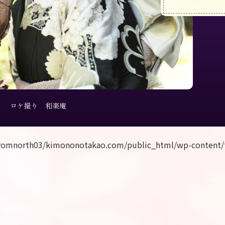
ロケ撮り 和楽庵
romnorth03/kimononotakao.com/public_html/wp-content/