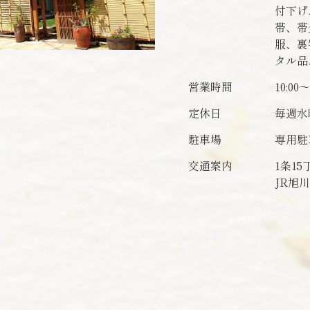
付下げ
帯、帯
服、裏
タル品
営業時間
10:00～
定休日
毎週水
駐車場
専用駐
交通案内
1条1
JR旭川