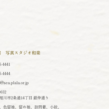
館 写真スタジオ和楽
6-4441
6-4444
o@sea.plala.or.jp
0032
旭川市2条通14丁目 銀仲通り
、色留袖、留め袖、訪問着、小紋、