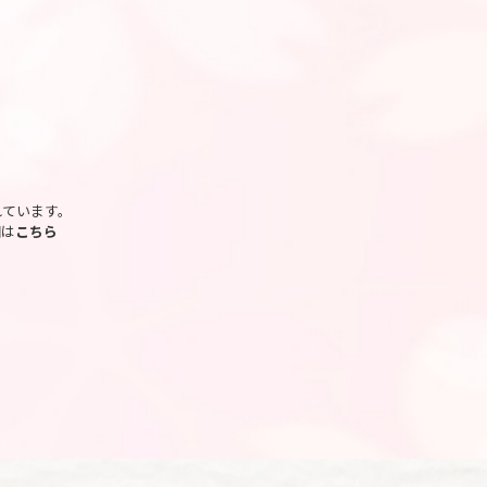
れています。
細は
こちら