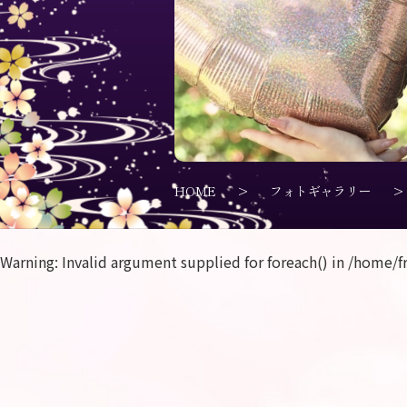
HOME
>
フォトギャラリー
>
Warning
: Invalid argument supplied for foreach() in
/home/f