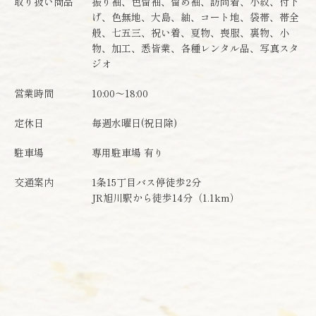
取り扱い商品
振り袖、色留袖、留め袖、訪問着、小紋、付下
げ、色無地、大島、紬、コート地、袋帯、帯全
般、七五三、祝い着、夏物、喪服、裏物、小
物、加工、悉皆業、各種レンタル品、写真スタ
ジオ
営業時間
10:00～18:00
定休日
毎週水曜日(祝日除)
駐車場
専用駐車場 有り
交通案内
1条15丁目バス停徒歩2分
JR旭川駅から徒歩14分（1.1km）