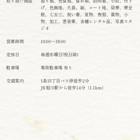
取り扱い商品
振り袖、色留袖、留め袖、訪問着、小紋、付下
げ、色無地、大島、紬、コート地、袋帯、帯全
般、七五三、祝い着、夏物、喪服、裏物、小
物、加工、悉皆業、各種レンタル品、写真スタ
ジオ
営業時間
10:00～18:00
定休日
毎週水曜日(祝日除)
駐車場
専用駐車場 有り
交通案内
1条15丁目バス停徒歩2分
JR旭川駅から徒歩14分（1.1km）