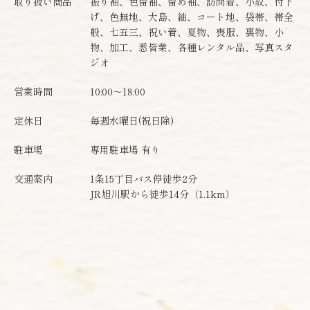
取り扱い商品
振り袖、色留袖、留め袖、訪問着、小紋、付下
げ、色無地、大島、紬、コート地、袋帯、帯全
般、七五三、祝い着、夏物、喪服、裏物、小
物、加工、悉皆業、各種レンタル品、写真スタ
ジオ
営業時間
10:00～18:00
定休日
毎週水曜日(祝日除)
駐車場
専用駐車場 有り
交通案内
1条15丁目バス停徒歩2分
JR旭川駅から徒歩14分（1.1km）