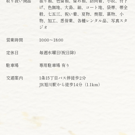
取り扱い商品
振り袖、色留袖、留め袖、訪問着、小紋、付下
げ、色無地、大島、紬、コート地、袋帯、帯全
般、七五三、祝い着、夏物、喪服、裏物、小
物、加工、悉皆業、各種レンタル品、写真スタ
ジオ
営業時間
10:00～18:00
定休日
毎週水曜日(祝日除)
駐車場
専用駐車場 有り
交通案内
1条15丁目バス停徒歩2分
JR旭川駅から徒歩14分（1.1km）