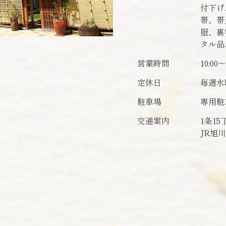
付下げ
帯、帯
服、裏
タル品
営業時間
10:00～
定休日
毎週水
駐車場
専用駐
交通案内
1条1
JR旭川