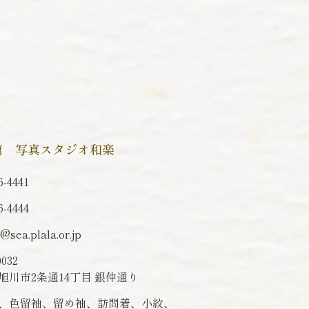
館 写真スタジオ和楽
6-4441
6-4444
o@sea.plala.or.jp
0032
旭川市2条通14丁目 銀仲通り
、色留袖、留め袖、訪問着、小紋、