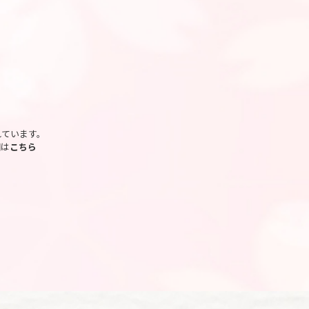
れています。
細は
こちら