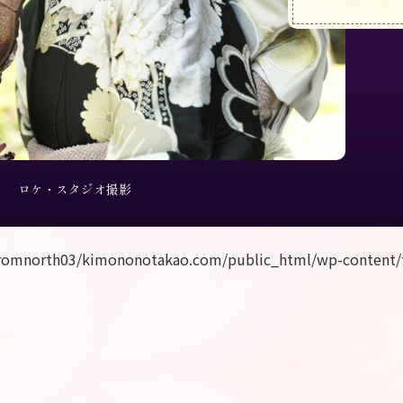
ロケ・スタジオ撮影
romnorth03/kimononotakao.com/public_html/wp-content/