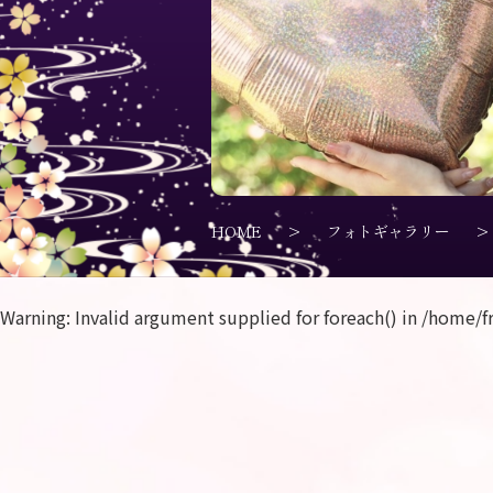
HOME
>
フォトギャラリー
>
Warning
: Invalid argument supplied for foreach() in
/home/f