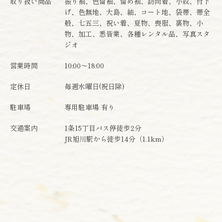
取り扱い商品
振り袖、色留袖、留め袖、訪問着、小紋、付下
げ、色無地、大島、紬、コート地、袋帯、帯全
般、七五三、祝い着、夏物、喪服、裏物、小
物、加工、悉皆業、各種レンタル品、写真スタ
ジオ
営業時間
10:00～18:00
定休日
毎週水曜日(祝日除)
駐車場
専用駐車場 有り
交通案内
1条15丁目バス停徒歩2分
JR旭川駅から徒歩14分（1.1km）